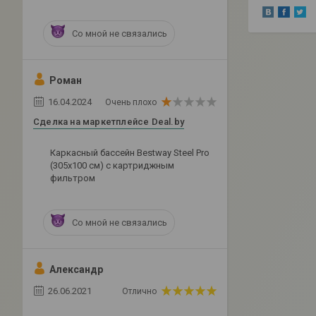
Со мной не связались
Роман
16.04.2024
Очень плохо
Сделка на маркетплейсе Deal.by
Каркасный бассейн Bestway Steel Pro
(305х100 см) с картриджным
фильтром
Со мной не связались
Александр
26.06.2021
Отлично