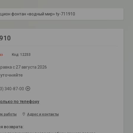
цион фонтан «водный мир» ty-711910
1910
аз
Код:
12253
равка с 27 августа 2026
 уточняйте
3) 340-87-00
только по телефону
ик работы
Адрес и контакты