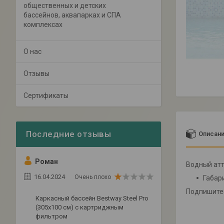
общественных и детских
бассейнов, аквапарках и СПА
комплексах
О нас
Отзывы
Сертификаты
Описан
Роман
Водный ат
16.04.2024
Очень плохо
Габар
Подпишитес
Каркасный бассейн Bestway Steel Pro
(305х100 см) с картриджным
фильтром