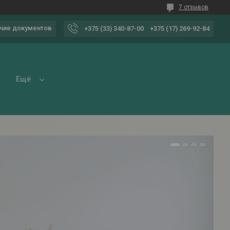
7 отзывов
чие документов
+375 (33) 340-87-00
+375 (17) 269-92-84
Ещё
1
2
3
4