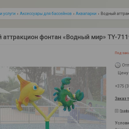
и услуги
Аксессуары для бассейнов
Аквапарки
Водный аттрак
 аттракцион фонтан «Водный мир» TY-71
Под зак
Отп
Цену
+375 (3
Заказ 
Граф