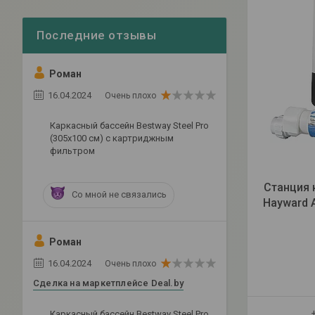
Роман
16.04.2024
Очень плохо
Каркасный бассейн Bestway Steel Pro
(305х100 см) с картриджным
фильтром
Станция 
Со мной не связались
Hayward A
Роман
16.04.2024
Очень плохо
Сделка на маркетплейсе Deal.by
Каркасный бассейн Bestway Steel Pro