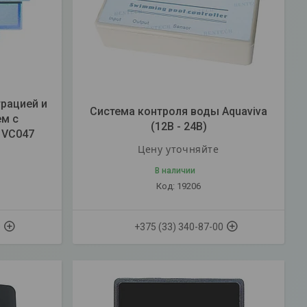
трацией и
Система контроля воды Aquaviva
ем с
(12B - 24B)
 VC047
Цену уточняйте
В наличии
19206
0
+375 (33) 340-87-00