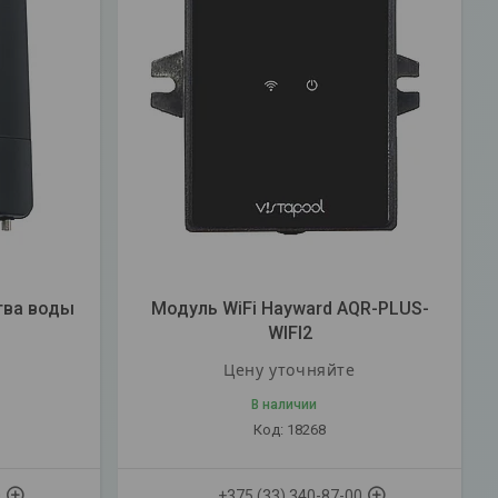
тва воды
Модуль WiFi Hayward AQR-PLUS-
WIFI2
Цену уточняйте
В наличии
18268
0
+375 (33) 340-87-00