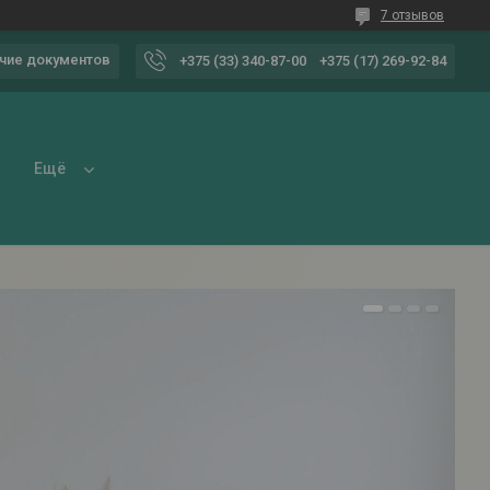
7 отзывов
чие документов
+375 (33) 340-87-00
+375 (17) 269-92-84
Ещё
1
2
3
4