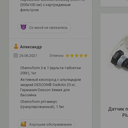
(305х100 см) с картриджным
фильтром
Со мной не связались
Александр
26.06.2021
Отлично
Chemoform 3 в 1 (мульти-таблетки
200г), 1кг
Активный кислород с альгицидом
жидкий DESCON® OxiActiv 25 кг,
Германия Descon Химия для
бассейна
Сhemoform рН-минус
(гранулированный), 1.5кг
Датчик п
Pl
Хорошее обслуживание