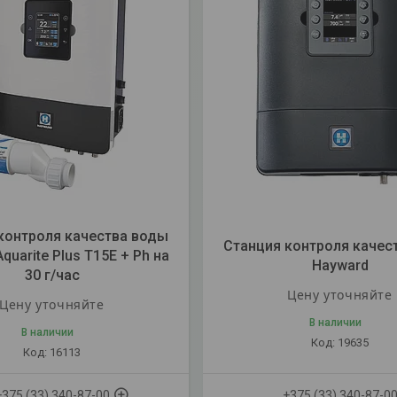
контроля качества воды
Станция контроля качес
quarite Plus T15E + Ph на
Hayward
30 г/час
Цену уточняйте
Цену уточняйте
В наличии
В наличии
19635
16113
+375 (33) 340-87-00
+375 (33) 340-87-0