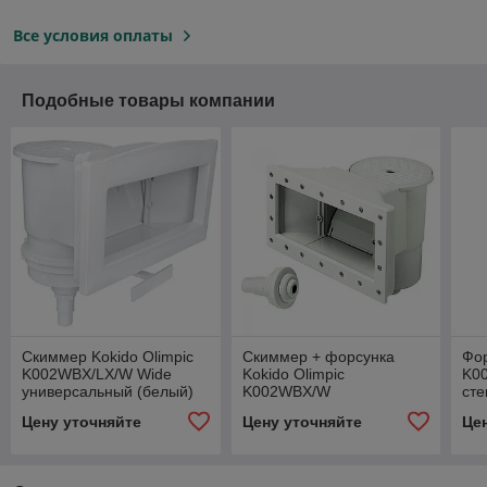
Все условия оплаты
Подобные товары компании
Скиммер Kokido Olimpic
Скиммер + форсунка
Фор
K002WBX/LX/W Wide
Kokido Olimpic
K00
универсальный (белый)
K002WBX/W
сте
универсальный (белый)
Цену уточняйте
Цену уточняйте
Це