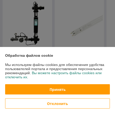
Ультрафиолетовая
Лампа к уф.установке
Ул
Обработка файлов cookie
установка Aquaviva Nano
Elecro UV Philips 55W
уст
Tech UV87 Ozon
Tec
Мы используем файлы cookies для обеспечения удобства
562
Цену уточняйте
Це
пользователей портала и предоставления персональных
руб.
рекомендаций.
Вы можете настроить файлы cookies или
отключить их.
О нас
Принять
Рейтинг не сформирован
Менее 5 отзывов за последний год
Отклонить
Работает с 19.09.2013