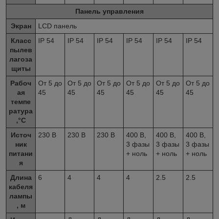
Панель управления
Экран
LCD панель
Класс
IP 54
IP 54
IP 54
IP 54
IP 54
IP 54
пылев
лагоза
щиты
Рабоч
От 5 до
От 5 до
От 5 до
От 5 до
От 5 до
От 5 до
ая
45
45
45
45
45
45
темпе
ратура
,°C
Источ
230 В
230 В
230 В
400 В,
400 В,
400 В,
ник
3 фазы
3 фазы
3 фазы
питани
+ ноль
+ ноль
+ ноль
я
Длина
6
4
4
4
2.5
2.5
кабеля
лампы
, м