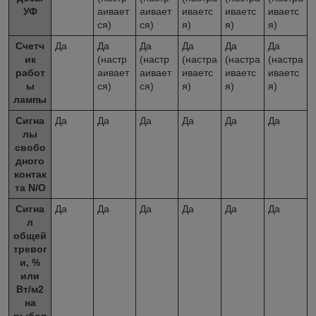
УФ
аивает
аивает
иваетс
иваетс
иваетс
ся)
ся)
я)
я)
я)
Счетч
Да
Да
Да
Да
Да
Да
ик
(настр
(настр
(настра
(настра
(настра
работ
аивает
аивает
иваетс
иваетс
иваетс
ы
ся)
ся)
я)
я)
я)
лампы
Сигна
Да
Да
Да
Да
Да
Да
лы
свобо
дного
контак
та N/O
Сигна
Да
Да
Да
Да
Да
Да
л
общей
тревог
и, %
или
Вт/м
2
на
выбор