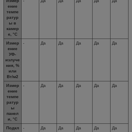
Измер
-
Да
Да
Да
Да
Да
ение
темпе
ратур
ы в
камер
е, °C
Измер
-
Да
Да
Да
Да
Да
ение
УФ-
излуче
ния, %
или
Вт/м
2
Измер
-
Да
Да
Да
Да
Да
ение
темпе
ратур
ы
панел
и, °C
Подкл
-
Да
Да
Да
Да
Да