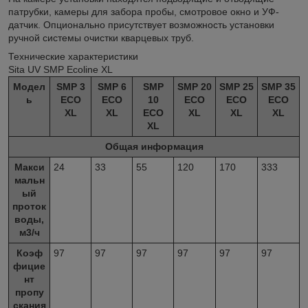
патрубки, камеры для забора пробы, смотровое окно и УФ-
датчик. Опционально присутствует возможность установки
ручной системы очистки кварцевых труб.
Технические характеристики
Sita UV SMP Ecoline XL
Модел
SMP 3
SMP 6
SMP
SMP 20
SMP 25
SMP 35
ь
ECO
ECO
10
ECO
ECO
ECO
XL
XL
ECO
XL
XL
XL
XL
Общая информация
Макси
24
33
55
120
170
333
мальн
ый
проток
воды,
м
3
/ч
Коэф
97
97
97
97
97
97
фицие
нт
пропу
скания