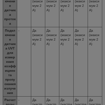
ючени
(макси
(макси
(макси
(макси
(макси
е
мум 2
мум 2
мум 2
мум 2
мум 2
датчик
А)
А)
А)
А)
А)
а
проток
а
Подкл
-
Да
Да
Да
Да
Да
ючени
(макси
(макси
(макси
(макси
(макси
е
мум 2
мум 2
мум 2
мум 2
мум 2
датчик
А)
А)
А)
А)
А)
а UVT
для
измер
ения
коэфф
ициен
та
пропу
скания
излуче
ния
Расчет
-
Да
Да
Да
Да
Да
дозы
(настр
(настр
(настра
(настра
(настра