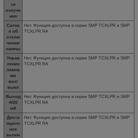
ти
излуче
ния
Сигна
Нет. Функция доступна в серии SMP TCXLPR и SMP
л об
TCXLPR RA
отклю
чении
лампы
Управ
Нет. Функция доступна в серии SMP TCXLPR и SMP
ление
TCXLPR RA
лампа
ми
вкл/
выкл
Выход
Нет. Функция доступна в серии SMP TCXLPR и SMP
4/20
TCXLPR RA
мА
Диста
Нет. Функция доступна в серии SMP TCXLPR и SMP
нцион
TCXLPR RA
ное
включ