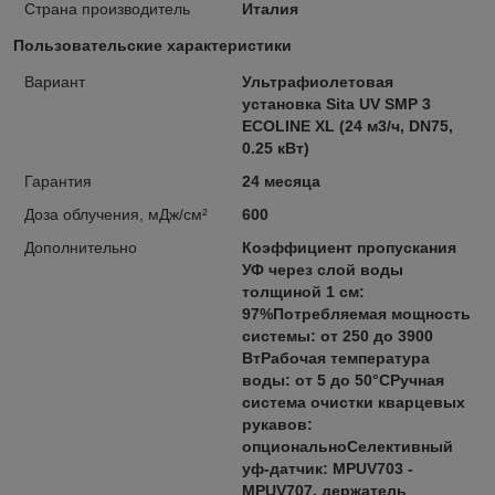
Страна производитель
Италия
Пользовательские характеристики
Вариант
Ультрафиолетовая
установка Sita UV SMP 3
ECOLINE XL (24 м3/ч, DN75,
0.25 кВт)
Гарантия
24 месяца
Доза облучения, мДж/см²
600
Дополнительно
Коэффициент пропускания
УФ через слой воды
толщиной 1 см:
97%Потребляемая мощность
системы: от 250 до 3900
ВтРабочая температура
воды: от 5 до 50°CРучная
система очистки кварцевых
рукавов:
опциональноСелективный
уф-датчик: MPUV703 -
MPUV707, держатель