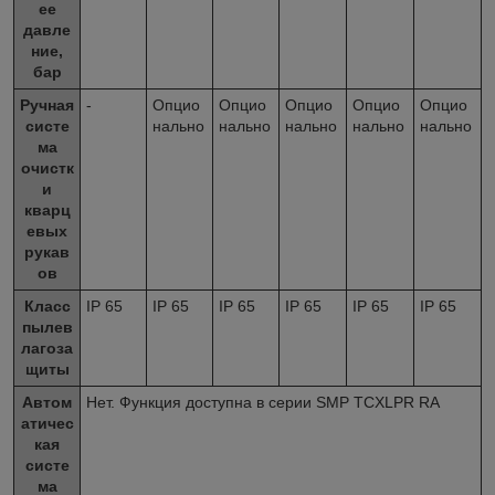
ее
давле
ние,
бар
Ручная
-
Опцио
Опцио
Опцио
Опцио
Опцио
систе
нально
нально
нально
нально
нально
ма
очистк
и
кварц
евых
рукав
ов
Класс
IP 65
IP 65
IP 65
IP 65
IP 65
IP 65
пылев
лагоза
щиты
Автом
Нет. Функция доступна в серии SMP TCXLPR RA
атичес
кая
систе
ма