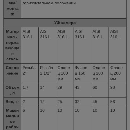
вка/
горизонтальном положении
монта
ж
УФ камера
Матер
AISI
AISI
AISI
AISI
AISI
AISI
иал -
316 L
316 L
316 L
316 L
316 L
316 L
нержа
веюща
я
сталь
Соеди
Резьба
Резьба
Флане
Флане
Флане
Флане
нение
2"
2 1/2”
ц 100
ц 150
ц 200
ц 200
мм
мм
мм
мм
Объем
1,7
14
29
43
60
98
, л
Вес, кг
2
12
25
32
45
56
Макси
6
10
10
10
10
10
мальн
ое
рабоч