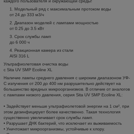
каждого пользователя и окружающей среды!
Модельный ряд с максимальным протоком воды
от
24
до
333
м
3
/ч
Диапазон моделей с лампами мощностью
от
0.25
до
3.5
кВт
Срок службы ламп
до
6 000
ч
Реакционная камера из стали
AISI 316
L
Ультрафиолетовая очистка воды
с Sita UV SMP Ecoline XL
Наличие лампы среднего давления с широким диапазоном УФ-
С излучения от 200 до 400 нм разрушительно действует на
большинство вредных микроорганизмов. В отличие от аналогов
с лампами низкого давления, серия Sita UV SMP Ecoline XL:
• Задействует меньше ультрафиолетовой энергии на 1 см², при
этом дезинфицирует более качественно. Такая технология
существенно увеличивает срок службы ламп.
• Разрушает ДНК бактерий, что исключает их выживаемость
• Уничтожает микроорганизмы, устойчивые к хлору.