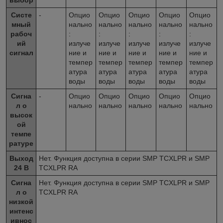
Систе
-
Опцио
Опцио
Опцио
Опцио
Опцио
мный
нально
нально
нально
нально
нально
рабоч
:
:
:
:
:
ий
излуче
излуче
излуче
излуче
излуче
сигнал
ние и
ние и
ние и
ние и
ние и
темпер
темпер
темпер
темпер
темпер
атура
атура
атура
атура
атура
воды
воды
воды
воды
воды
Сигна
-
Опцио
Опцио
Опцио
Опцио
Опцио
л о
нально
нально
нально
нально
нально
высок
ой
темпе
ратуре
Выход
Нет. Функция доступна в серии SMP TCXLPR и SMP
24 В
TCXLPR RA
Сигна
Нет. Функция доступна в серии SMP TCXLPR и SMP
л о
TCXLPR RA
низкой
интенс
ивнос