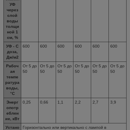
УФ
через
слой
воды
толщи
ной 1
см, %
УФ - С
600
600
600
600
600
600
доза,
Дж/м
2
Рабоч
От 5 до
От 5 до
От 5 до
От 5 до
От 5 до
От 5 до
ая
50
50
50
50
50
50
темпе
ратура
воды,
°C
Энерг
0,25
0,66
1,1
2,2
2,7
3,9
опотр
еблен
ие, кВт
Устано
Горизонтально или вертикально с лампой в