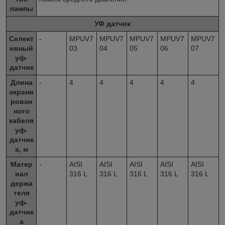
лампы
УФ датчик
Селект
-
MPUV7
MPUV7
MPUV7
MPUV7
MPUV7
ивный
03
04
05
06
07
уф-
датчик
Длина
-
4
4
4
4
4
экрани
рован
ного
кабеля
уф-
датчик
а, м
Матер
-
AISI
AISI
AISI
AISI
AISI
иал
316 L
316 L
316 L
316 L
316 L
держа
теля
уф-
датчик
а