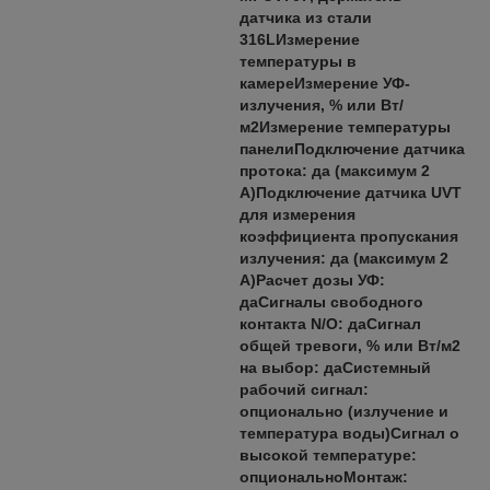
датчика из стали
316LИзмерение
температуры в
камереИзмерение УФ-
излучения, % или Вт/
м2Измерение температуры
панелиПодключение датчика
протока: да (максимум 2
А)Подключение датчика UVT
для измерения
коэффициента пропускания
излучения: да (максимум 2
А)Расчет дозы УФ:
даСигналы свободного
контакта N/O: даСигнал
общей тревоги, % или Вт/м2
на выбор: даСистемный
рабочий сигнал:
опционально (излучение и
температура воды)Сигнал о
высокой температуре:
опциональноМонтаж: