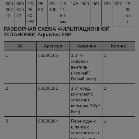
880
880
FS
P6
SS
1.5
145
300
961
760
627
15.
307
319
P6
50
100
" /
60
12
12
50-
50
м³/
6W
мм
ч
РАЗБОРНАЯ СХЕМА
ФИЛЬТРАЦИОННОЙ
УСТАНОВКИ Aquaviva FSP
№
Артикул
Название
Кол-во
1
88280105
1.5" 4-
1
ходовой
вентиль
(Чёрный/
Белый цвет)
2
89280101
1.5" соед.
1
комплект с
уплотнит.
кольцом (Чёр/
Бел)
3
89030204
Переходник
1
шланга с
уплотнительн
ым кольцом