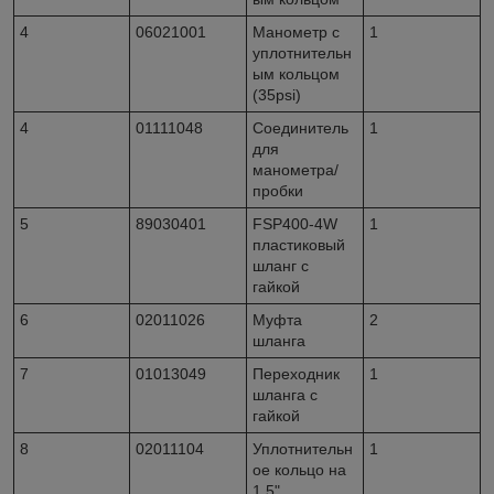
4
06021001
Манометр с
1
уплотнительн
ым кольцом
(35psi)
4
01111048
Соединитель
1
для
манометра/
пробки
5
89030401
FSP400-4W
1
пластиковый
шланг с
гайкой
6
02011026
Муфта
2
шланга
7
01013049
Переходник
1
шланга с
гайкой
8
02011104
Уплотнительн
1
ое кольцо на
1.5"