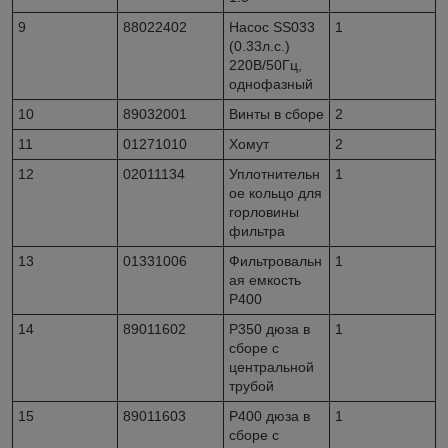
9
88022402
Насос SS033
1
(0.33л.с.)
220В/50Гц,
однофазный
10
89032001
Винты в сборе
2
11
01271010
Хомут
2
12
02011134
Уплотнительн
1
ое кольцо для
горловины
фильтра
13
01331006
Фильтровальн
1
ая емкость
P400
14
89011602
P350 дюза в
1
сборе с
центральной
трубой
15
89011603
P400 дюза в
1
сборе с