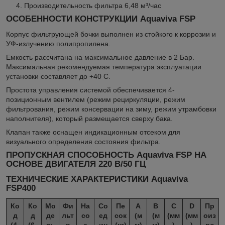
Производительность фильтра 6,48 м³/час
ОСОБЕННОСТИ КОНСТРУКЦИИ
Aquaviva FSP
Корпус фильтрующей бочки выполнен из стойкого к коррозии и
УФ-излучению полипропилена.
Емкость рассчитана на максимальное давление в 2 Бар.
Максимальная рекомендуемая температура эксплуатации
установки составляет до +40 С.
Простота управления системой обеспечивается 4-
позиционным вентилем (режим рециркуляции, режим
фильтрования, режим консервации на зиму, режим утрамбовки
наполнителя), который размещается сверху бака.
Клапан также оснащен индикационным отсеком для
визуального определения состояния фильтра.
ПРОПУСКНАЯ СПОСОБНОСТЬ
Aquaviva FSP НА
ОСНОВЕ ДВИГАТЕЛЯ 220 В/50 ГЦ
ТЕХНИЧЕСКИЕ ХАРАКТЕРИСТИКИ
Aquaviva
FSP400
Ко
Ко
Мо
Фи
На
Со
Пе
A
B
C
D
Пр
д
д
де
льт
со
ед
сок
(м
(м
(мм
(мм
оиз