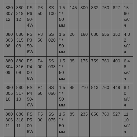
880
880
FS
P6
SS
1.5
145
300
832
760
627
15.
307
319
P6
50
100
" /
60
12
12
50-
50
м³/
4W
мм
ч
880
880
FS
P3
SS
1.5
20
160
680
555
350
4.3
303
315
P3
50
020
" /
2
08
08
50-
50
м³/
6W
мм
ч
880
880
FS
P4
SS
1.5
35
175
759
760
400
6.4
304
316
P4
00
033
" /
8
09
09
00-
50
м³/
6W
мм
ч
880
880
FS
P4
SS
1.5
45
210
813
760
449
8.1
305
317
P4
50
050
" /
0
10
10
50-
50
м³/
6W
мм
ч
880
880
FS
P5
SS
1.5
85
235
856
760
527
11.
306
318
P5
00
075
" /
10
11
11
00-
50
м³/
6W
мм
ч