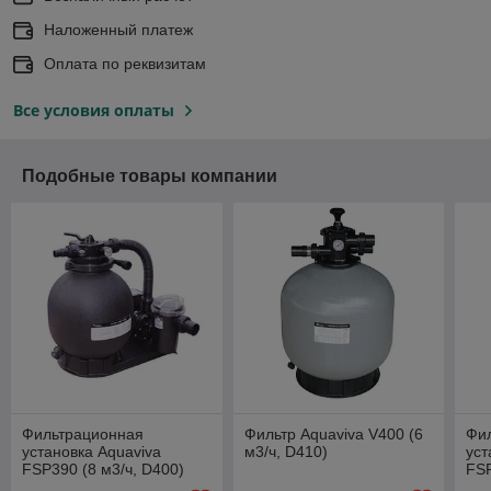
Наложенный платеж
Оплата по реквизитам
Все условия оплаты
Подобные товары компании
Фильтрационная
Фильтр Aquaviva V400 (6
Фи
установка Aquaviva
м3/ч, D410)
уст
FSP390 (8 м3/ч, D400)
FSP