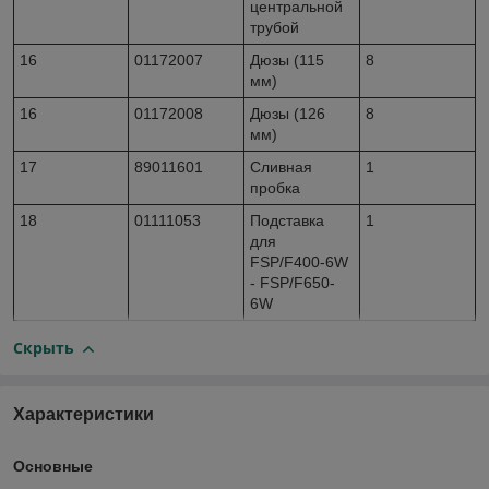
центральной
трубой
16
01172007
Дюзы (115
8
мм)
16
01172008
Дюзы (126
8
мм)
17
89011601
Сливная
1
пробка
18
01111053
Подставка
1
для
FSP/F400-6W
- FSP/F650-
6W
Скрыть
Характеристики
Основные