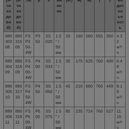
(4-
(6-
ль
р
с
ин
(кг)
м)
м)
)
)
во
ти
ти
ен
дит
хо
хо
ие
ел
до
до
ьн
во
во
ост
й)
й)
ь
880
880
FS
P3
SS
1.5
20
160
580
555
350
4.3
303
315
P3
50
020
" /
2
08
08
50-
50
м³/
4W
мм
ч
880
880
FS
P4
SS
1.5
35
175
625
760
400
6.4
304
316
P4
00
033
" /
8
09
09
00-
50
м³/
4W
мм
ч
880
880
FS
P4
SS
1.5
45
210
680
760
449
8.1
305
317
P4
50
050
" /
0
10
10
50-
50
м³/
4W
мм
ч
880
880
FS
P5
SS
1.5
85
235
724
760
527
11.
306
318
P5
00
075
" /
10
11
11
00-
50
м³/
4W
мм
ч