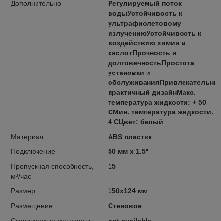
Дополнительно
Регулируемый поток
водыУстойчивость к
ультрафиолетовому
излучениюУстойчивость к
воздействию химии и
кислотПрочность и
долговечностьПростота
установки и
обслуживанияПривлекательны
практичный дизайнМакс.
температура жидкости: + 50
СМин. температура жидкости: +
4 СЦвет: белый
Материал
ABS пластик
Подключение
50 мм x 1.5"
Пропускная способность,
15
м³/час
Размер
150х124 мм
Размещение
Стеновое
Скачиваемые материалы
not available