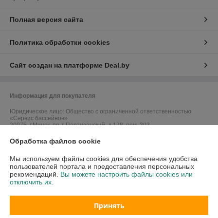
Полная версия сайта
Политика обработки cookies
Сайт создан на платформе Deal.by
Информация для покупателя
Юридическое лицо:
Общество с ограниченной ответственностью
«Сервис бассейнов»
20075, г.Минск, пр-т Партизанский, д.178, пом. 303
Обработка файлов cookie
Регистрационный номер ЕГР: 193978451
УНП: 193978451
Мы используем файлы cookies для обеспечения удобства
пользователей портала и предоставления персональных
Регистрационный орган: Минским горисполкомом
рекомендаций.
Вы можете настроить файлы cookies или
отключить их.
Дата регистрации компании: 30.05.2017
Ссылка на свидетельство/лицензию
Принять