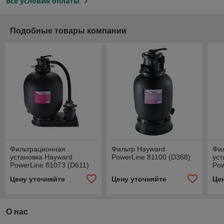
Все условия оплаты
Подобные товары компании
Фильтрационная
Фильтр Hayward
Фи
установка Hayward
PowerLine 81100 (D368)
уст
PowerLine 81073 (D611)
Pow
Цену уточняйте
Цену уточняйте
Це
О нас