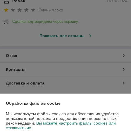
Роман
16.04.2024
Очень плохо
Сделка подтверждена через корзину
Показать все отзывы
О нас
Контакты
Доставка и оплата
График работы
Обработка файлов cookie
Полная версия сайта
Мы используем файлы cookies для обеспечения удобства
пользователей портала и предоставления персональных
рекомендаций.
Вы можете настроить файлы cookies или
Политика обработки cookies
отключить их.