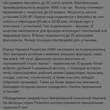
обслуживать бассейны до 20 тысяч литров. Максимальная
производительность модели: 5000 л за час. Фильтр отсеивает
загрязнения с тонкостью до 60 микрон. Мощность насоса
установки 0.25 HP. Агрегат подсоединяется к бассейну за счет
хомута и переходов (50 мм и 32/38 мм), которые идут в
комплекте с установкой. Тип подключения – верхнее. В
качестве наполнителя для фильтра используют стеклянный или
кварцевый песок. В бочку загружается до 25 килограмм
фильтранта. Фильтр оснащен платформой для установки.
Корпус Hayward PowerLine D368 изготовлен из полипропилена.
Этот материал устойчив к влиянию внешних факторов, таких
как влага, УФ-лучи. Двигатель насоса выполнен из
нержавеющей стали, корпус – термопластик. В крышку бочки
встроен удобный 6-режимный вентиль, с помощью которого
легко отрегулировать рабочий режим (циркуляция, промывка,
отходы, очистка, отключение), а также очистить аппарат
(обратная промывка). Также на бочке закреплен манометр,
благодаря которому можно определять степень загрязнения
установки.
Оборудование разработано Американской компанией Hayward.
На фильтры серии Powerline распространяется официальная
гарантия 5 лет!