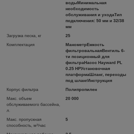
водыМинимальная
необходимость
обслуживания и уходаТип
подключения: 50 мм и 32/38
мм
Загрузка песка, кг
25
Комплектация
МанометрЕмкость
фильтровальнаяВентиль 6-
ти позиционный для
фильтраНасос Hayward PL
0.25 HPУстановочная
платформаШланг, переходы
под шлангИнструкция
Корпус фильтра
Полипропилен
Макс. объем
20 000
обслуживаемого бассейна,
л.
Макс. пропускная
5
способность, м³/час