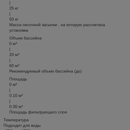
|
25
кг
|
50 кг
Масса песочной
засыпки
, на которую рассчитана
установка
Объем бассейна
0 м³
|
20
м³
|
60 м³
Рекомендуемый
объем
бассейна (до)
Площадь
0 м²
|
0.10
м²
|
0.30 м²
Площадь
фильтрующего
слоя
Температура
Подходит для воды