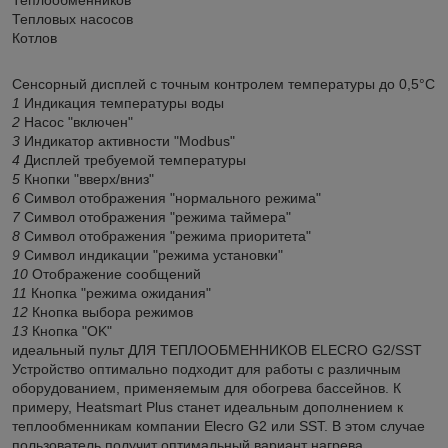
Теплообменников
Тепловых насосов
Котлов
Сенсорный дисплей с точным контролем температуры до 0,5°C
1
Индикация температуры воды
2
Насос "включен"
3
Индикатор активности "Modbus"
4
Дисплей требуемой температуры
5
Кнопки "вверх/вниз"
6
Символ отображения "нормального режима"
7
Символ отображения "режима таймера"
8
Символ отображения "режима приоритета"
9
Символ индикации "режима установки"
10
Отображение сообщений
11
Кнопка "режима ожидания"
12
Кнопка выбора режимов
13
Кнопка "OK"
идеальный пульт ДЛЯ ТЕПЛООБМЕННИКОВ ELECRO G2/SST
Устройство оптимально подходит для работы с различным
оборудованием, применяемым для обогрева бассейнов. К
примеру, Heatsmart Plus станет идеальным дополнением к
теплообменникам компании Elecro G2 или SST. В этом случае
пользователь получит оптимальный вариант нагрева