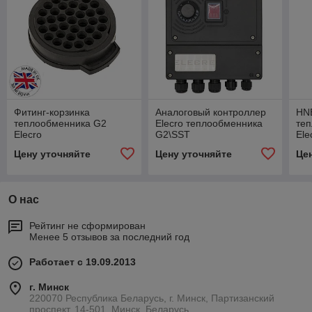
Фитинг-корзинка
Аналоговый контроллер
HN
теплообменника G2
Elecro теплообменника
те
Elecro
G2\SST
Ele
п.6
Цену уточняйте
Цену уточняйте
Це
О нас
Рейтинг не сформирован
Менее 5 отзывов за последний год
Работает с 19.09.2013
г. Минск
220070 Республика Беларусь, г. Минск, Партизанский
проспект, 14-501, Минск, Беларусь