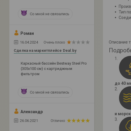
Произ
Тип п
Со мной не связались
Соедин
Роман
Описание 
16.04.2024
Очень плохо
Подроб
Сделка на маркетплейсе Deal.by
Каркасный бассейн Bestway Steel Pro
(305х100 см) с картриджным
фильтром
до 40 м
Со мной не связались
Александр
и морс
26.06.2021
Отлично