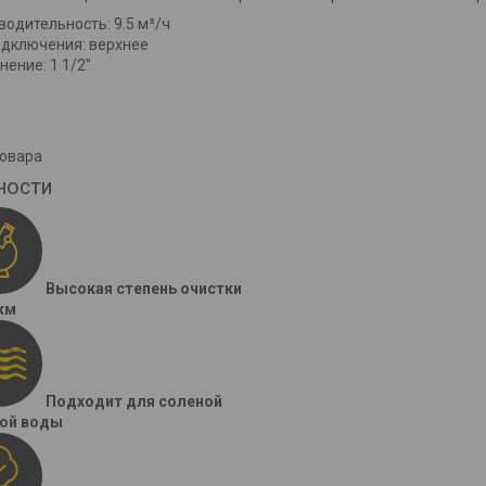
водительность: 9.5 м³/ч
одключения: верхнее
ение: 1 1/2"
товара
ности
Высокая степень очистки
км
Подходит для соленой
кой воды