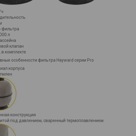
/ч
дительность
м
 фильтра
000 л
ассейна
овой клапан
, в комплекте
вные особенности фильтра Hayward серии Pro
иал корпуса
пилен
нная конструкция
литой под давлением, сваренный термоплавлением