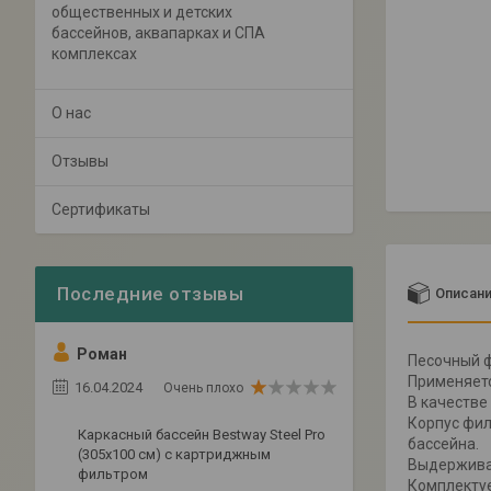
общественных и детских
бассейнов, аквапарках и СПА
комплексах
О нас
Отзывы
Сертификаты
Описан
Роман
Песочный ф
Применяетс
16.04.2024
Очень плохо
В качестве
Корпус фил
Каркасный бассейн Bestway Steel Pro
бассейна.
(305х100 см) с картриджным
Выдерживае
фильтром
Комплекту