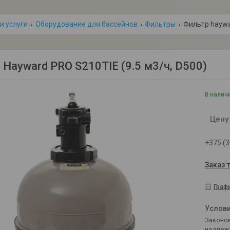
и услуги
Оборудование для бассейнов
Фильтры
Фильтр haywar
 Hayward PRO S210TIE (9.5 м3/ч, D500)
В налич
Цену
+375 (3
Заказ 
Граф
Законом не предусмотрен возврат и обмен данного товара
надлеж