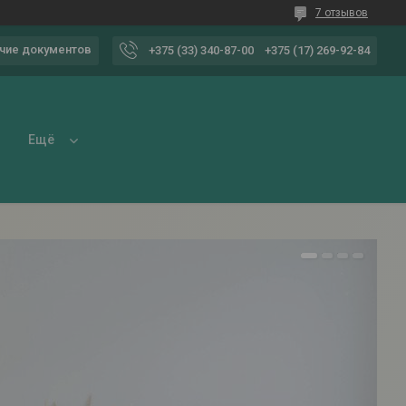
7 отзывов
чие документов
+375 (33) 340-87-00
+375 (17) 269-92-84
Ещё
1
2
3
4