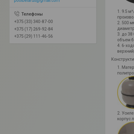
poolbelarus@gmail.com
9.5 м³
произво
+375 (33) 340-87-00
500 м
диаметр
+375 (17) 269-92-84
до 38 
+375 (29) 111-46-56
объем б
6-ход
верхний
Конструкти
Матер
полипро
Усиле
корпус 