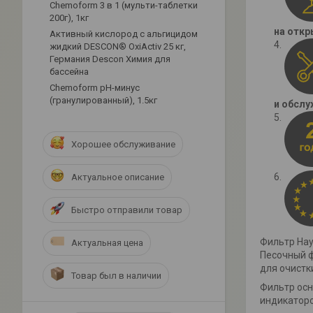
Chemoform 3 в 1 (мульти-таблетки
200г), 1кг
на откр
Активный кислород с альгицидом
жидкий DESCON® OxiActiv 25 кг,
Германия Descon Химия для
бассейна
Сhemoform рН-минус
(гранулированный), 1.5кг
и обслу
Хорошее обслуживание
Актуальное описание
Быстро отправили товар
Фильтр Hay
Актуальная цена
Песочный ф
для очистк
Товар был в наличии
Фильтр осн
индикаторо