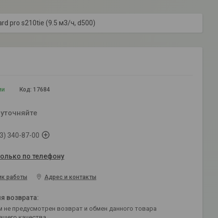
d pro s210tie (9.5 м3/ч, d500)
ии
Код:
17684
 уточняйте
3) 340-87-00
только по телефону
ик работы
Адрес и контакты
ащего качества