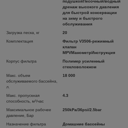
подушкойПесочный/водный
дренаж высокого давления
для быстрой консервации
на зиму и быстрого
обслуживания
Загрузка песка, кг
20
Комплектация
Фильтр V3506-режимный
клапан
MPVМанометрИнструкция
Корпус фильтра
Полимер усиленный
стекловолокном
Макс. объем
18 000
обслуживаемого бассейна,
л.
Макс. пропускная
4.3
способность, м³/час
Максимальное рабочее
250kPa/36psi/2.5bar
давление, Бар
Назначение фильтра
Домашние бассейны