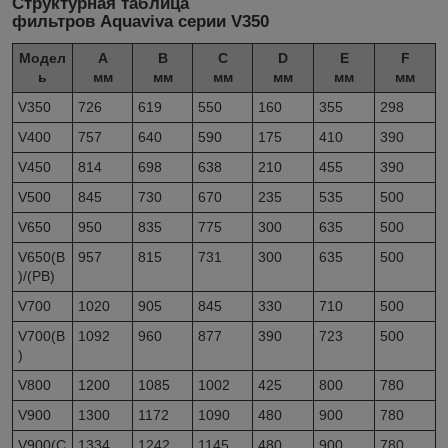
Структурная таблица
фильтров Aquaviva серии V350
Модел
A
B
C
D
E
F
ь
мм
мм
мм
мм
мм
мм
V350
726
619
550
160
355
298
V400
757
640
590
175
410
390
V450
814
698
638
210
455
390
V500
845
730
670
235
535
500
V650
950
835
775
300
635
500
V650(B
957
815
731
300
635
500
)/(PB)
V700
1020
905
845
330
710
500
V700(B
1092
960
877
390
723
500
)
V800
1200
1085
1002
425
800
780
V900
1300
1172
1090
480
900
780
V900(C
1334
1242
1145
480
900
780