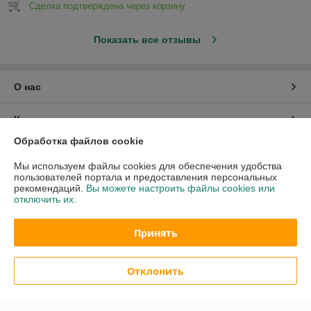
Сделка подтверждена через корзину
Показать все отзывы
О нас
Контакты
Обработка файлов cookie
Доставка и оплата
Мы используем файлы cookies для обеспечения удобства
пользователей портала и предоставления персональных
График работы
рекомендаций.
Вы можете настроить файлы cookies или
отключить их.
Полная версия сайта
Принять
Политика обработки cookies
Отклонить
Сайт создан на платформе Deal.by