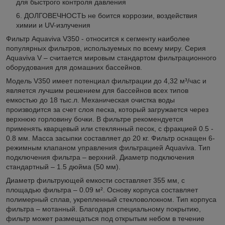
для быстрого контроля давления
ДОЛГОВЕЧНОСТЬ не боится коррозии, воздействия
химии и UV-излучения
Фильтр Aquaviva V350 - относится к сегменту наиболее
популярных фильтров, используемых по всему миру. Серия
Aquaviva V – считается мировым стандартом фильтрационного
оборудования для домашних бассейнов.
Модель V350 имеет потенциал фильтрации до 4,32 м³/час и
является лучшим решением для бассейнов всех типов
емкостью до 18 тыс.л. Механическая очистка воды
производится за счет слоя песка, который загружается через
верхнюю горловину бочки. В фильтре рекомендуется
применять кварцевый или стеклянный песок, с фракцией 0.5 -
0.8 мм. Масса засыпки составляет до 20 кг. Фильтр оснащен 6-
режимным клапаном управления фильтрацией Aquaviva. Тип
подключения фильтра – верхний. Диаметр подключения
стандартный – 1.5 дюйма (50 мм).
Диаметр фильтрующей емкости составляет 355 мм, с
площадью фильтра – 0.09 м². Основу корпуса составляет
полимерный сплав, укрепленный стекловолокном. Тип корпуса
фильтра – мотанный. Благодаря специальному покрытию,
фильтр может размещаться под открытым небом в течение