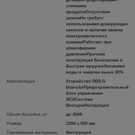
слипание
продуктаОтсутствие
запахаНе требует
использования дозирующих
насосов и наличия панели
электромагнитного
клапанаРаботает при
атмосферном
давленииПрочная
конструкция Безопасная и
быстрая загрузкаЭкономия
воды и энергии выше 30%
Комплектация
Устройство DDS.G
GranularПредохранительный
блок управления
SCUСистема
ВентуриИнструкция
Объем бассейна, м³
до 2000
Размер
1200 х 500 мм
Скачиваемые материалы
Инструкция