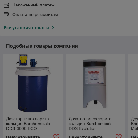
Наложенный платеж
Оплата по реквизитам
Все условия оплаты
Подобные товары компании
Дозатор гипохлорита
Дозатор гипохлорита
Доз
кальция Barchemicals
кальция Barchemicals
Bar
DDS-3000 ECO
DDS Evolution
Mul
Цену уточняйте
Цену уточняйте
Це