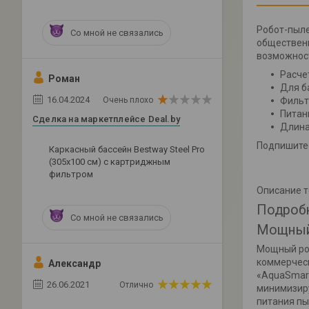
Робот-пыле
Со мной не связались
общественн
возможност
Расчет
Роман
Для ба
16.04.2024
Очень плохо
Фильт
Питан
Сделка на маркетплейсе Deal.by
Длина
Подпишитес
Каркасный бассейн Bestway Steel Pro
(305х100 см) с картриджным
фильтром
Описание 
Подроб
Со мной не связались
Мощный
Мощный роб
коммерческ
Александр
«AquaSmart
26.06.2021
Отлично
минимизиру
питания пы