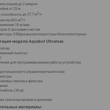
фильтрации
до 2 микрон
сейна
от 25 м
3
я способность
до 37,7 м
/ч
2
чистки
865 м
/ч
движения
18 м/мин
орки
6 программ очистки
моторы 24В
два высокоскоростных бесколлекторных
тация модели
Aquabot Ultramax
tramax
ованный пылесос
l
ления для программирования работы устройства
дистанционного управления пылесосом
ильтры
разовых сменных фильтра
тания
кабель (36 м)
ва транспортировки и хранения
тельные материалы: