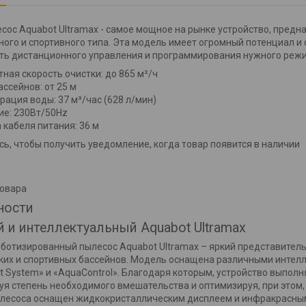
соc Aquabot Ultramax - самое мощное на рынке устройство, пред
ого и спортивного типа. Эта модель имеет огромный потенциал 
ь дистанционного управления и программирования нужного режи
ная скорость очистки: до 865 м²/ч
ссейнов: от 25 м
рация воды: 37 м³/час (628 л/мин)
ие: 230Вт/50Hz
 кабеля питания: 36 м
ь, чтобы получить уведомление, когда товар появится в наличии
товара
ности
 и интеллектуальный
Aquabot Ultramax
отизированный пылесос Aquabot Ultramax – яркий представитель 
их и спортивных бассейнов. Модель оснащена различными интелле
 System» и «AquaControl». Благодаря которым, устройство выполн
я степень необходимого вмешательства и оптимизируя, при этом, 
лесоса оснащен жидкокристаллическим дисплеем и инфракрасным