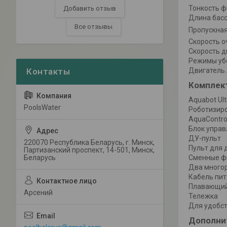
Тонкость 
Добавить отзыв
Длина бас
Все отзывы
Пропускна
Скорость о
Скорость 
Режимы уб
Двигатель
Комплек
Aquabot Ul
PoolsWater
Роботизир
AquaContro
Блок управ
ДУ-пульт
220070 Республика Беларусь, г. Минск,
Пульт для 
Партизанский проспект, 14-501, Минск,
Беларусь
Сменные ф
Два много
Кабель пи
Плавающий 
Арсений
Тележка
Для удобст
Дополни