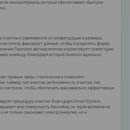
 из пеноматериала, которые обеспечивают быстрое
на.
ю очистки в зависимости от конфигурации и размера
, очиститель фиксирует данные, чтобы определить форму
вления, Гироскоп автоматически корректирует траекторию
димю команду, благодаря которой пылесос идеально
вает прямую связь с пылесосом и позволяет
: таймер, тип очистки, интенсивность очистки, тип
ько настроек, чтобы обеспечить максимально эффективную
ирует процедуру очистки. Благодаря Smart System,
крывает всю поверхность бассейна, не теряя времени на
то не только сэкономит электроэнергию, но и