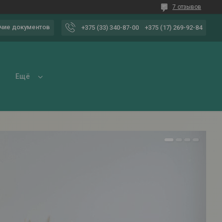
7 отзывов
чие документов
+375 (33) 340-87-00
+375 (17) 269-92-84
Ещё
1
2
3
4