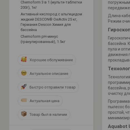
погружным
Chemoform 3 в 1 (мульти-таблетки
200г), 1кг
передвижен
Активный кислород с альгицидом
Длина кабе
жидкий DESCON® OxiActiv 25 кг,
Режим очис
Германия Descon Химия для
Гироско
бассейна
Сhemoform рН-минус
Гироскопич
(гранулированный), 1.5кг
бассейна. 
пула и опт
движения п
Хорошее обслуживание
прокладыва
Техноло
Актуальное описание
Технология
программир
Быстро отправили товар
бассейна, 
очистку дл
Актуальная цена
Программа 
пылесос бо
простой, ч
Товар был в наличии
минимизиру
Aquabot 