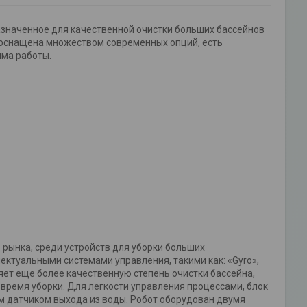
назначенное для качественной очистки больших бассейнов
и оснащена множеством современных опций, есть
ма работы.
рынка, среди устройств для уборки больших
ктуальными системами управления, такими как: «Gyro»,
яет еще более качественную степень очистки бассейна,
время уборки. Для легкости управления процессами, блок
 датчиком выхода из воды. Робот оборудован двумя