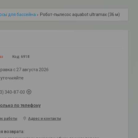
осы для бассейна
Робот-пылесоc aquabot ultramax (36 м)
аз
Код:
6918
равка с 27 августа 2026
 уточняйте
3) 340-87-00
только по телефону
ик работы
Адрес и контакты