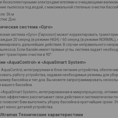
и бесколлекторными электродвигателями и очищающими валиками
ие пылесоса под водой, с максимальной степенью очистки бассей
ля:
36 м
тки:
Дно
пическая система
«Gyro»
еская система «Gyro» (Гироскоп) может корректировать траектори
Каждые 20 секунд (в режиме HIGH) / 60 секунд (в режиме NORMAL)
имизировать дальнейшие действия. В случае неправильного напра
ылесоса. Если басейн имеет прямые углы, система задает необхо
ет траэкторию очистки в 90°.
гии
«AquaControl» и «AquaSmart System»
 AquaControl, интегрируемая в блок питания устройства, обеспечи
овать работу устройства, задавая необходимые режимы для уборки
размер бассейна и тип дна. Вы можете запрограммировать нескол
я вашего бассейна.
«AquaSmart System», интегрированная в микропроцессор, оптимиз
лее эффективно рассчитывает свои действия и систематически по
то позволит Вам выполнить уборку бассейна в кратчайшие сроки. Э
ет износ деталей устройства.
Ultramax
Технические характеристики