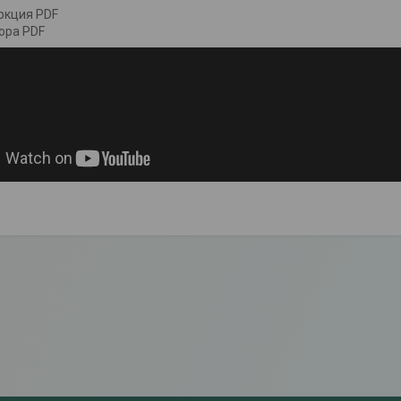
ркция PDF
юра PDF