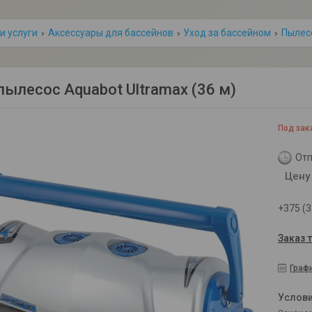
и услуги
Аксессуары для бассейнов
Уход за бассейном
Пылес
пылесоc Aquabot Ultramax (36 м)
Под зак
Отп
Цену
+375 (3
Заказ 
Граф