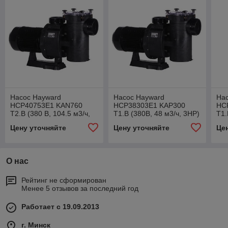
Насос Hayward
Насос Hayward
На
HCP40753E1 KAN760
HCP38303E1 KAP300
HC
T2.B (380 В, 104.5 м3/ч,
T1.B (380В, 48 м3/ч, 3HP)
T1.
7.5 HP)
4.5
Цену уточняйте
Цену уточняйте
Це
О нас
Рейтинг не сформирован
Менее 5 отзывов за последний год
Работает с 19.09.2013
г. Минск