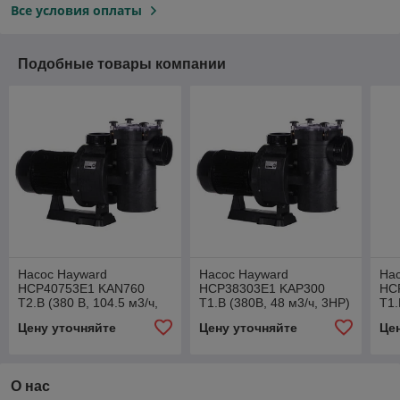
Все условия оплаты
Подобные товары компании
Насос Hayward
Насос Hayward
На
HCP40753E1 KAN760
HCP38303E1 KAP300
HC
T2.B (380 В, 104.5 м3/ч,
T1.B (380В, 48 м3/ч, 3HP)
T1.
7.5 HP)
4.5
Цену уточняйте
Цену уточняйте
Це
О нас