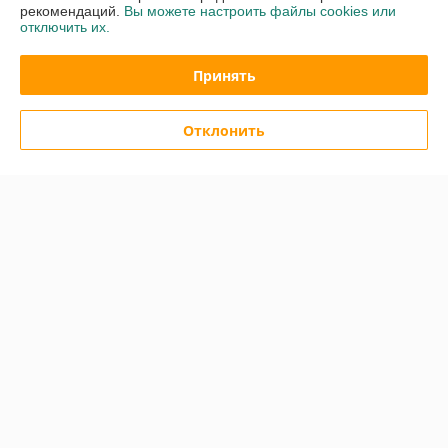
рекомендаций.
Вы можете настроить файлы cookies или
отключить их.
Очень плохо
Сделка подтверждена через корзину
Принять
Показать все отзывы
Отклонить
О нас
Контакты
Доставка и оплата
График работы
Полная версия сайта
Политика обработки cookies