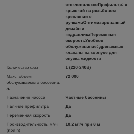
стекловолокноПрефильтр: с
крышкой на резьбовом
креплении с
ручкамиОптимизированный
дизайн и
гидравликаПеременная
скоростьУдобное
обслуживание: дренажные
клапаны на корпусе для
спуска жидкости
Количество фаз
1 (220-240В)
Макс. объем
72 000
обслуживаемого бассейна,
л.
Назначение насоса
Частные бассейны
Наличие префильтра
Да
Переменная скорость
Да
Производительность, м³/ч
18.2 м³/ч при 8 м
(при h)