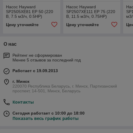
Насос Hayward
Насос Hayward
Нас
SP2505XE81 EP 50 (220
SP2507XE111 EP 75 (220
SP1
В, 7.5 м3/ч, 0.5HP)
В, 11.5 м3/ч, 0.75HP)
м3/
Цену уточняйте
Цену уточняйте
Це
О нас
Рейтинг не сформирован
Менее 5 отзывов за последний год
Работает с 19.09.2013
г. Минск
220070 Республика Беларусь, г. Минск, Партизанский
проспект, 14-501, Минск, Беларусь
Контакты
Сегодня работает с 10:00 до 18:00
Показать весь график работы