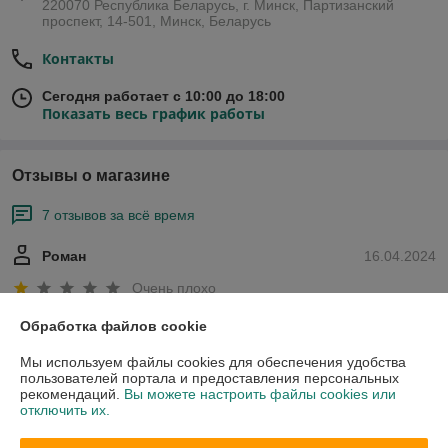
220070 Республика Беларусь, г. Минск, Партизанский
проспект, 14-501, Минск, Беларусь
Контакты
Сегодня работает с 10:00 до 18:00
Показать весь график работы
Отзывы о магазине
7 отзывов за всё время
Роман
16.04.2024
Очень плохо
Обработка файлов cookie
Роман
16.04.2024
Мы используем файлы cookies для обеспечения удобства
Очень плохо
пользователей портала и предоставления персональных
рекомендаций.
Вы можете настроить файлы cookies или
отключить их.
Сделка подтверждена через корзину