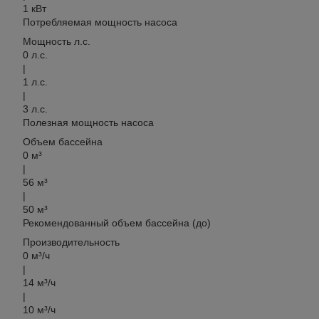
1 кВт
Потребляемая мощность
насоса
Мощность л.c.
0 л.с.
|
1
л.с.
|
3 л.с.
Полезная мощность
насоса
Объем бассейна
0 м³
|
56
м³
|
50 м³
Рекомендованный
объем
бассейна (до)
Производительность
0 м³/ч
|
14
м³/ч
|
10 м³/ч