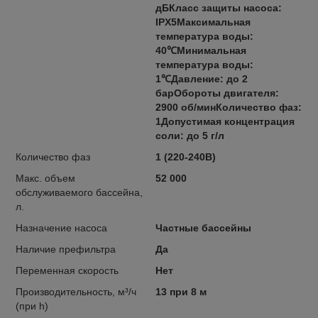
дБКласс защиты насоса:
IPX5Максимальная
температура воды:
40℃Минимальная
температура воды:
1℃Давление: до 2
барОбороты двигателя:
2900 об/минКоличество фаз:
1Допустимая концентрация
соли: до 5 г/л
Количество фаз
1 (220-240В)
Макс. объем
52 000
обслуживаемого бассейна,
л.
Назначение насоса
Частные бассейны
Наличие префильтра
Да
Переменная скорость
Нет
Производительность, м³/ч
13 при 8 м
(при h)