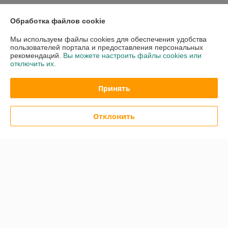
График работы
Обработка файлов cookie
Полная версия сайта
Мы используем файлы cookies для обеспечения удобства
пользователей портала и предоставления персональных
рекомендаций.
Вы можете настроить файлы cookies или
Политика обработки cookies
отключить их.
Сайт создан на платформе Deal.by
Принять
Отклонить
Информация для покупателя
Юридическое лицо:
Общество с ограниченной ответственностью
«Сервис бассейнов»
20075, г.Минск, пр-т Партизанский, д.178, пом. 303
Регистрационный номер ЕГР: 193978451
УНП: 193978451
Регистрационный орган: Минским горисполкомом
Дата регистрации компании: 30.05.2017
Ссылка на свидетельство/лицензию