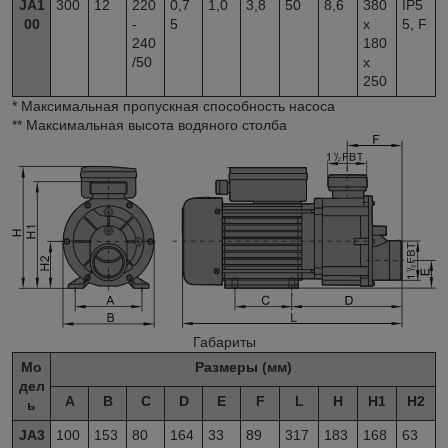
JA1
300
12
220
0,7
1,0
3,8
50
8,6
380
IP5
00
-
5
x
5, F
240
180
/50
x
250
* Максимальная пропускная способность насоса
** Максимальная высота водяного столба
Габариты
Мо
Размеры (мм)
дел
A
B
C
D
E
F
L
H
H1
H2
ь
JA3
100
153
80
164
33
89
317
183
168
63