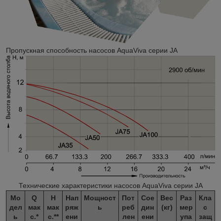
Пропускная способность насосов AquaViva серии JA
Технические характеристики насосов AquaViva серии JA
Мо
Q
H
Нап
Мощност
Пот
Сое
Вес
Раз
Кла
дел
мак
мак
ряж
ь
реб
дин
(кг)
мер
с
ь
с.*
с.**
ени
лен
ени
упа
защ