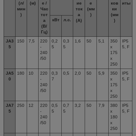
(л/
(м)
е /
ие
е
ков
иты
мин
Час
ток
(мм
ки
)
тот
а
)
(мм
кВт
л.с.
а
(А)
)
(В/
Гц)
JA3
150
7,5
220
0,2
0,3
1,6
50
5,1
350
IP5
5
-
5
5
x
5, F
240
175
/50
x
250
JA5
180
10
220
0,3
0,5
2,0
50
5,9
350
IP5
0
-
7
x
5, F
240
175
/50
x
250
JA7
250
12
220
0,5
0,7
3,2
50
7,9
380
IP5
5
-
5
5
x
5, F
240
180
/50
x
250