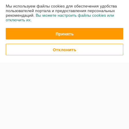
Мы используем файлы cookies для обеспечения удобства
пользователей портала и предоставления персональных
Роман
16.04.2024
рекомендаций.
Вы можете настроить файлы cookies или
отключить их.
Очень плохо
Сделка подтверждена через корзину
Принять
Показать все отзывы
Отклонить
О нас
Контакты
Доставка и оплата
График работы
Полная версия сайта