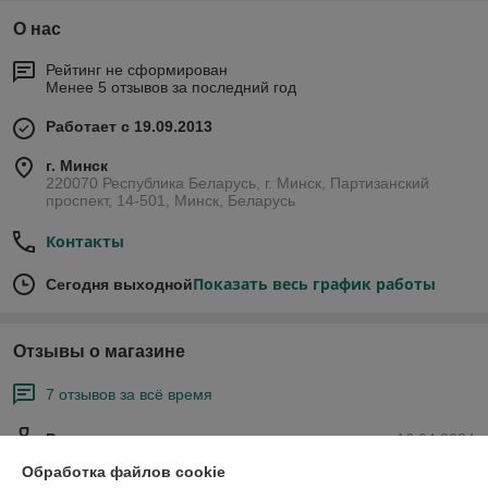
О нас
Рейтинг не сформирован
Менее 5 отзывов за последний год
Работает с 19.09.2013
г. Минск
220070 Республика Беларусь, г. Минск, Партизанский
проспект, 14-501, Минск, Беларусь
Контакты
Показать весь график работы
Сегодня выходной
Отзывы о магазине
7 отзывов за всё время
Роман
16.04.2024
Обработка файлов cookie
Очень плохо