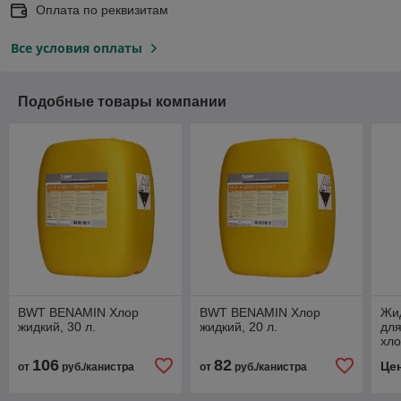
Оплата по реквизитам
Все условия оплаты
Подобные товары компании
BWT BENAMIN Хлор
BWT BENAMIN Хлор
Жи
жидкий, 30 л.
жидкий, 20 л.
для
хло
106
82
Це
от
руб./канистра
от
руб./канистра