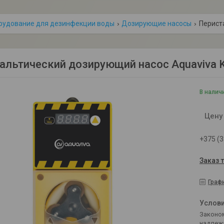
рудование для дезинфекции воды
Дозирующие насосы
альтический дозирующий насос Aquaviva KX
В налич
Цену
+375 (3
Заказ 
Граф
Законом не предусмотрен возврат и обмен данного товара
надлеж