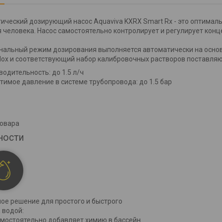
ический дозирующий насос Aquaviva KXRX Smart Rx - это оптимал
я человека. Насос самостоятельно контролирует и регулирует кон
альный режим дозирования выполняется автоматически на основ
ox и соответствующий набор калибровочных растворов поставляю
водительность: до 1.5 л/ч
тимое давление в системе трубопровода: до 1.5 бар
товара
ности
ое решение для простого и быстрого
 водой:
амостоятельно добавляет химию в бассейн