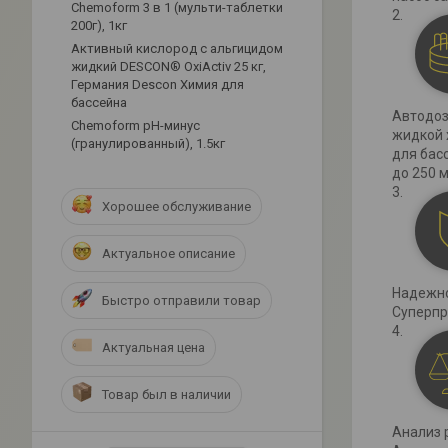
Chemoform 3 в 1 (мульти-таблетки
200г), 1кг
Активный кислород с альгицидом
жидкий DESCON® OxiActiv 25 кг,
Германия Descon Химия для
бассейна
Автодоз
Сhemoform рН-минус
жидкой 
(гранулированный), 1.5кг
для бас
до 250 м
Хорошее обслуживание
Актуальное описание
Надежно
Быстро отправили товар
Суперпр
Актуальная цена
Товар был в наличии
Анализ 