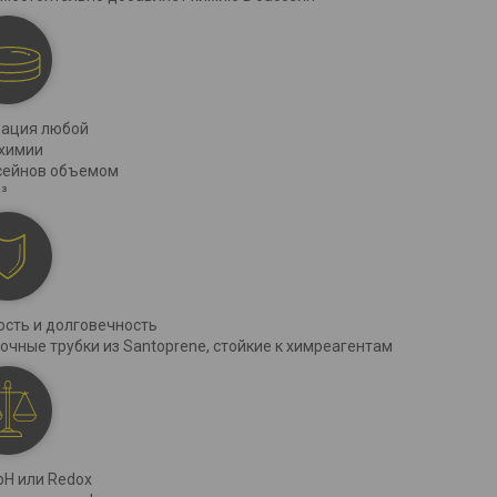
ация любой
химии
сейнов объемом
³
сть и долговечность
очные трубки из Santoprene, стойкие к химреагентам
pH или Redox