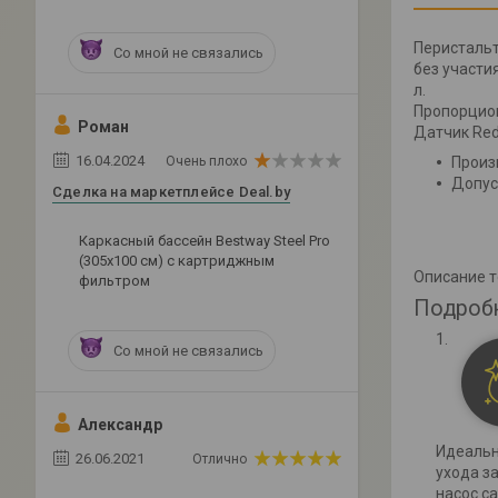
Перистальт
Со мной не связались
без участи
л.
Пропорцион
Роман
Датчик Red
16.04.2024
Очень плохо
Произ
Допус
Сделка на маркетплейсе Deal.by
Каркасный бассейн Bestway Steel Pro
(305х100 см) с картриджным
Описание 
фильтром
Подроб
Со мной не связались
Александр
Идеальн
26.06.2021
Отлично
ухода за
насос с