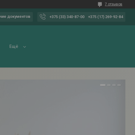
7 отзывов
чие документов
+375 (33) 340-87-00
+375 (17) 269-92-84
Ещё
1
2
3
4