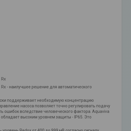
 Rx
р Rx - наилучшее решение для автоматического
чески поддерживает необходимую концентрацию
правление насоса позволяет точно регулировать подачу
ать ошибок вследствие человеческого фактора. Aquaviva
 обладает высоким уровнем защиты - IP65. Это
 уровень Redox от 400 до 999 мВ согласно сигналу