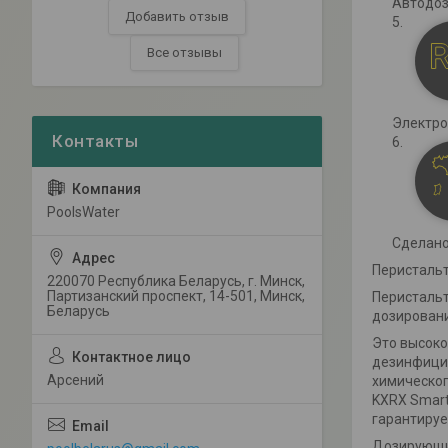
Автодоз
Добавить отзыв
Все отзывы
Электро
PoolsWater
Сделано
Перистальт
220070 Республика Беларусь, г. Минск,
Партизанский проспект, 14-501, Минск,
Перистальт
Беларусь
дозировани
Это высоко
дезинфицир
Арсений
химическог
KXRX Smart
гарантируе
Дозирующий