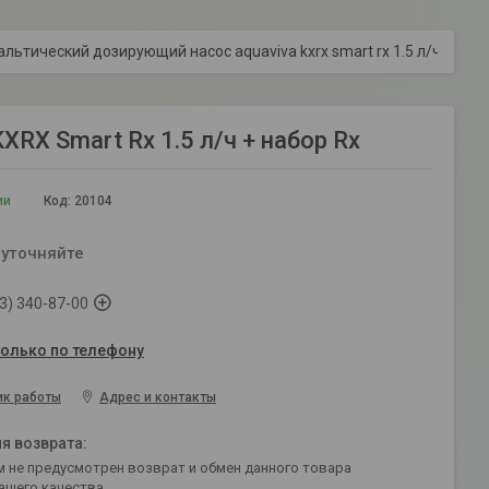
Перистальтический дозирующий насос aquaviva kxrx smart rx 1.5 л/ч + набор rx
RX Smart Rx 1.5 л/ч + набор Rx
ии
Код:
20104
 уточняйте
3) 340-87-00
только по телефону
ик работы
Адрес и контакты
ащего качества