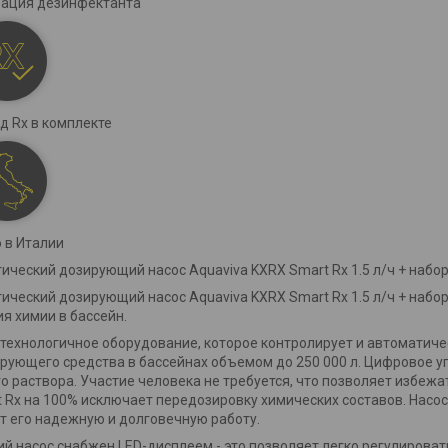
ация дезинфектанта
д Rx в комплекте
 в Италии
ический дозирующий насос Aquaviva KXRX Smart Rx 1.5 л/ч + набор
ический дозирующий насос Aquaviva KXRX Smart Rx 1.5 л/ч + набо
я химии в бассейн.
технологичное оборудование, которое контролирует и автомати
ующего средства в бассейнах объемом до 250 000 л. Цифровое у
о раствора. Участие человека не требуется, что позволяет избеж
 Rx на 100% исключает передозировку химических составов. Насос
т его надежную и долговечную работу.
 насос снабжен LED-дисплеем - это позволяет легко регулировать