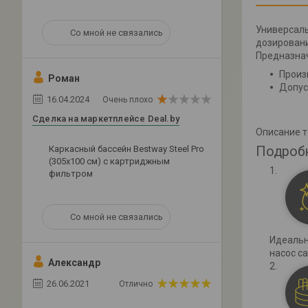
Универсаль
Со мной не связались
дозировани
Предназнач
Произ
Роман
Допус
16.04.2024
Очень плохо
Сделка на маркетплейсе Deal.by
Описание 
Подроб
Каркасный бассейн Bestway Steel Pro
(305х100 см) с картриджным
фильтром
Со мной не связались
Идеальн
насос с
Александр
26.06.2021
Отлично