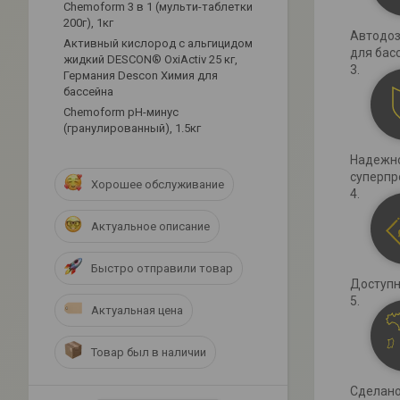
Chemoform 3 в 1 (мульти-таблетки
200г), 1кг
Автодоз
Активный кислород с альгицидом
для бас
жидкий DESCON® OxiActiv 25 кг,
Германия Descon Химия для
бассейна
Сhemoform рН-минус
(гранулированный), 1.5кг
Надежно
суперпр
Хорошее обслуживание
Актуальное описание
Быстро отправили товар
Доступн
Актуальная цена
Товар был в наличии
Сделано