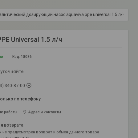
льтический дозирующий насос aquaviva ppe universal 1.5 л/ч
E Universal 1.5 л/ч
ии
Код:
18086
 уточняйте
3) 340-87-00
только по телефону
ик работы
Адрес и контакты
ащего качества