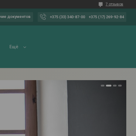
7 отзывов
чие документов
+375 (33) 340-87-00
+375 (17) 269-92-84
Ещё
1
2
3
4