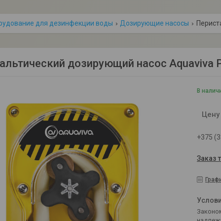
рудование для дезинфекции воды
Дозирующие насосы
Периста
альтический дозирующий насос Aquaviva PP
В налич
Цену
+375 (3
Заказ 
Граф
Законом не предусмотрен возврат и обмен данного товара
надлеж