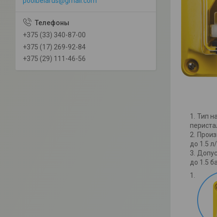
poolbelarus@gmail.com
+375 (33) 340-87-00
+375 (17) 269-92-84
+375 (29) 111-46-56
Тип н
периста
Произ
до 1.5 л
Допус
до 1.5 б