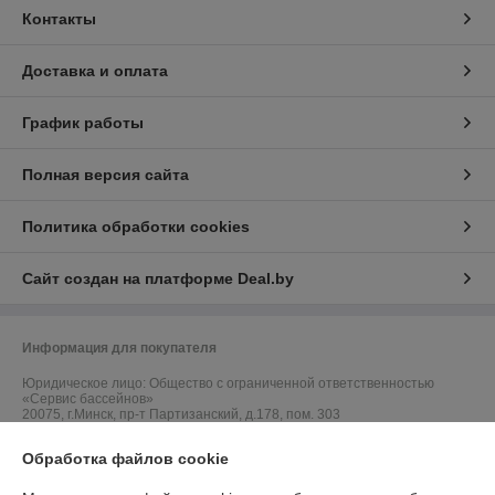
Контакты
Доставка и оплата
График работы
Полная версия сайта
Политика обработки cookies
Сайт создан на платформе Deal.by
Информация для покупателя
Юридическое лицо:
Общество с ограниченной ответственностью
«Сервис бассейнов»
20075, г.Минск, пр-т Партизанский, д.178, пом. 303
Регистрационный номер ЕГР: 193978451
Обработка файлов cookie
УНП: 193978451