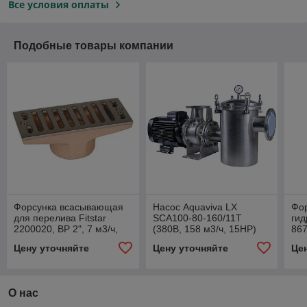
Все условия оплаты
Подобные товары компании
Форсунка всасывающая
Насос Aquaviva LX
Фо
для перелива Fitstar
SCA100-80-160/11T
гид
2200020, ВР 2", 7 м3/ч,
(380В, 158 м3/ч, 15НР)
867
100х65 мм
сое
Цену уточняйте
Цену уточняйте
Це
О нас