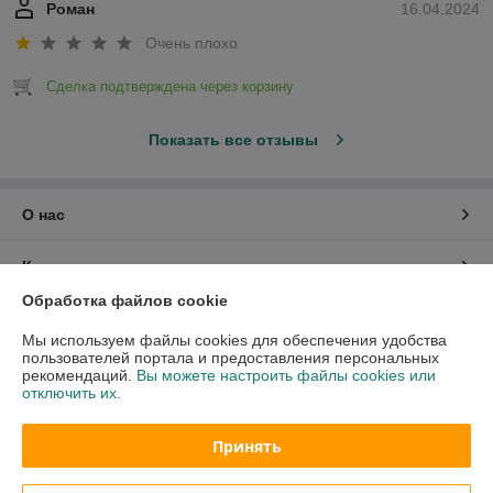
Роман
16.04.2024
Очень плохо
Сделка подтверждена через корзину
Показать все отзывы
О нас
Контакты
Обработка файлов cookie
Доставка и оплата
Мы используем файлы cookies для обеспечения удобства
пользователей портала и предоставления персональных
График работы
рекомендаций.
Вы можете настроить файлы cookies или
отключить их.
Полная версия сайта
Принять
Политика обработки cookies