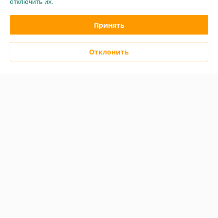
отключить их.
Очень плохо
Сделка подтверждена через корзину
Принять
Показать все отзывы
Отклонить
О нас
Контакты
Доставка и оплата
График работы
Полная версия сайта
Политика обработки cookies
Сайт создан на платформе Deal.by