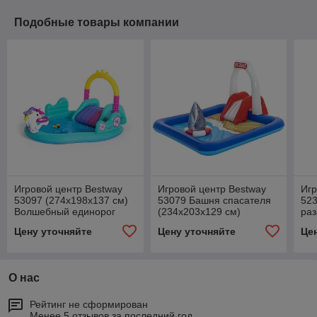
Подобные товары компании
Игровой центр Bestway
Игровой центр Bestway
Игр
53097 (274х198х137 см)
53079 Башня спасателя
523
Волшебный единорог
(234х203х129 см)
ра
(10
Цену уточняйте
Цену уточняйте
Це
О нас
Рейтинг не сформирован
Менее 5 отзывов за последний год