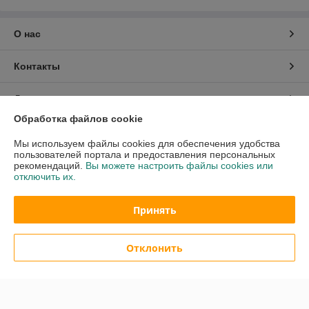
О нас
Контакты
Доставка и оплата
Обработка файлов cookie
График работы
Мы используем файлы cookies для обеспечения удобства
пользователей портала и предоставления персональных
Полная версия сайта
рекомендаций.
Вы можете настроить файлы cookies или
отключить их.
Политика обработки cookies
Принять
Сайт создан на платформе Deal.by
Отклонить
Информация для покупателя
Юридическое лицо:
Общество с ограниченной ответственностью
«Сервис бассейнов»