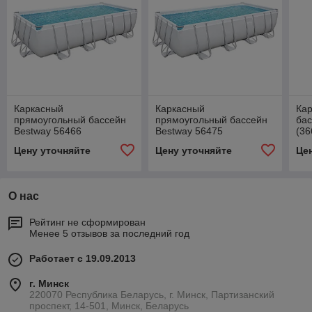
Каркасный
Каркасный
Кар
прямоугольный бассейн
прямоугольный бассейн
бас
Bestway 56466
Bestway 56475
(36
(549х274х122 см) с
(732х366х132 см) с
ка
Цену уточняйте
Цену уточняйте
Це
песочным фильтром,
песочным фильтром,
тен
лестницей и тентом
лестницей и тентом
О нас
Рейтинг не сформирован
Менее 5 отзывов за последний год
Работает с 19.09.2013
г. Минск
220070 Республика Беларусь, г. Минск, Партизанский
проспект, 14-501, Минск, Беларусь