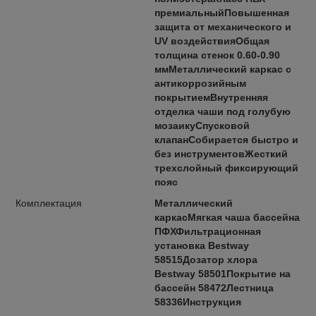
премиальныйПовышенная
защита от механического и
UV воздействияОбщая
толщина стенок 0.60-0.90
ммМеталлический каркас с
антикоррозийным
покрытиемВнутренняя
отделка чаши под голубую
мозаикуСпусковой
клапанСобирается быстро и
без инструментовЖесткий
трехслойный фиксирующий
пояс
Комплектация
Металлический
каркасМягкая чаша бассейна
ПФХФильтрационная
установка Bestway
58515Дозатор хлора
Bestway 58501Покрытие на
бассейн 58472Лестница
58336Инструкция