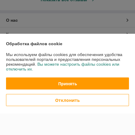
О нас
Контакты
Обработка файлов cookie
Доставка и оплата
Мы используем файлы cookies для обеспечения удобства
пользователей портала и предоставления персональных
График работы
рекомендаций.
Вы можете настроить файлы cookies или
отключить их.
Полная версия сайта
Принять
Политика обработки cookies
Отклонить
Сайт создан на платформе Deal.by
Информация для покупателя
Юридическое лицо:
Общество с ограниченной ответственностью