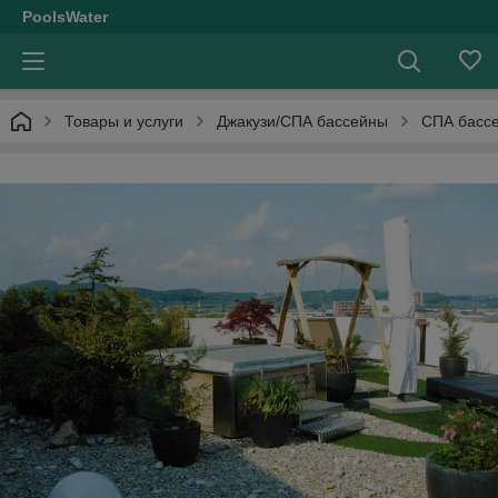
PoolsWater
Товары и услуги
Джакузи/СПА бассейны
СПА бассе