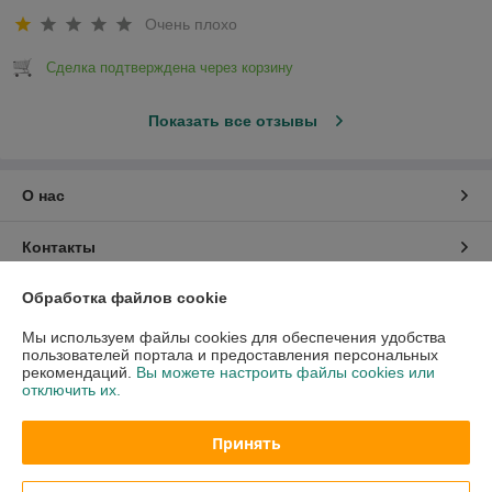
Очень плохо
Сделка подтверждена через корзину
Показать все отзывы
О нас
Контакты
Обработка файлов cookie
Доставка и оплата
Мы используем файлы cookies для обеспечения удобства
График работы
пользователей портала и предоставления персональных
рекомендаций.
Вы можете настроить файлы cookies или
отключить их.
Полная версия сайта
Принять
Политика обработки cookies