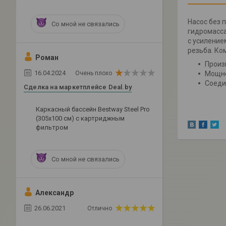
Насос без 
Со мной не связались
гидромасса
с усиление
резьба. Ко
Роман
Произ
16.04.2024
Очень плохо
Мощно
Соеди
Сделка на маркетплейсе Deal.by
Каркасный бассейн Bestway Steel Pro
(305х100 см) с картриджным
фильтром
Со мной не связались
Александр
26.06.2021
Отлично