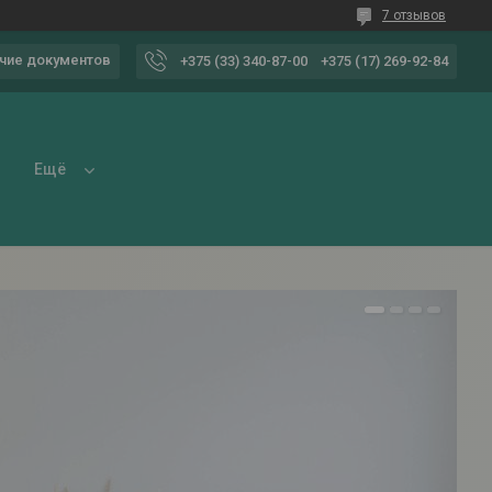
7 отзывов
чие документов
+375 (33) 340-87-00
+375 (17) 269-92-84
Ещё
1
2
3
4