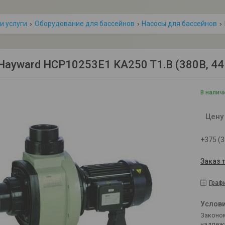
и услуги
Оборудование для бассейнов
Насосы для бассейнов
Hayward HCP10253E1 KA250 T1.B (380В, 44 
В налич
Цену
+375 (3
Заказ 
Граф
Законом не предусмотрен возврат и обмен данного товара
надлеж