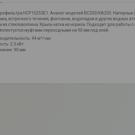
префильтра HCP10253E1. Аналог моделей BC250/KA250. Напорные 
жа, встречного течения, фонтанов, водопадов и других водных ат
м из стекловолокна. Крыльчатка из норила. Подходит для работы с 
мплектуется муфтами переходными на 90 мм под клей.
водительность: 44 м³/час
сть: 2.3 кВт
нение: 90 мм