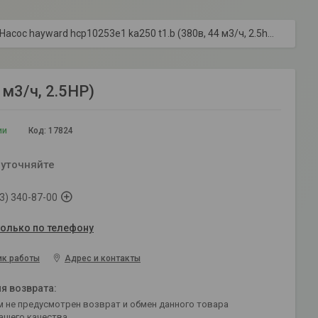
Насос hayward hcp10253e1 ka250 t1.b (380в, 44 м3/ч, 2.5hp)
м3/ч, 2.5HP)
ии
Код:
17824
 уточняйте
3) 340-87-00
только по телефону
ик работы
Адрес и контакты
ащего качества