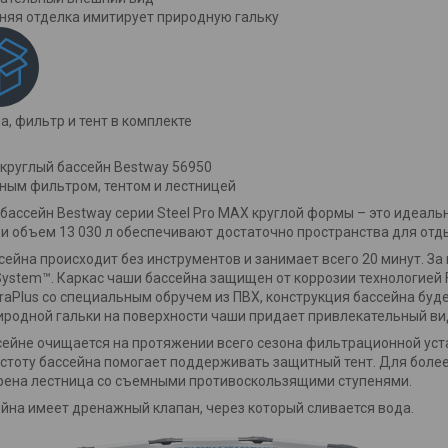
няя отделка имитирует природную гальку
а, фильтр и тент в комплекте
круглый бассейн Bestway 56950
ным фильтром, тентом и лестницей
бассейн Bestway серии Steel Pro MAX круглой формы – это идеал
м и объем 13 030 л обеспечивают достаточно пространства для отды
сейна происходит без инструментов и занимает всего 20 минут. 
System™. Каркас чаши бассейна защищен от коррозии технологией
raPlus со специальным обручем из ПВХ, конструкция бассейна буд
иродной гальки на поверхности чаши придает привлекательный вид
сейне очищается на протяжении всего сезона фильтрационной у
истоту бассейна помогает поддерживать защитный тент. Для боле
рена лестница со съемными противоскользящими ступенями.
йна имеет дренажный клапан, через который сливается вода.