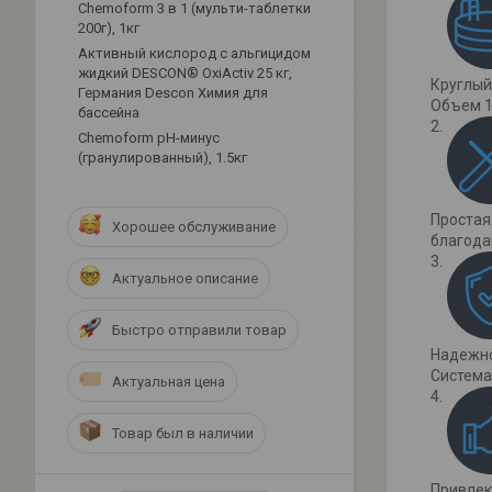
Chemoform 3 в 1 (мульти-таблетки
200г), 1кг
Активный кислород с альгицидом
жидкий DESCON® OxiActiv 25 кг,
Круглый
Германия Descon Химия для
Объем 1
бассейна
Сhemoform рН-минус
(гранулированный), 1.5кг
Простая
Хорошее обслуживание
благода
Актуальное описание
Быстро отправили товар
Надежн
Cистема
Актуальная цена
Товар был в наличии
Привлек