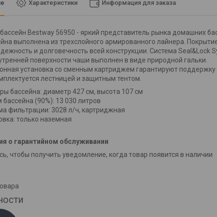
ие
Характеристики
Информация для заказа
бассейн Bestway 56950 - яркий представитель рынка домашних ба
йна выполнена из трехслойного армированного лайнера. Покрытие
дежность и долговечность всей конструкции. Система Seal&Lock
утренней поверхности чаши выполнен в виде природной гальки.
нная установка со сменным картриджем гарантируют поддержку ч
мплектуется лестницей и защитным тентом.
ры бассейна: диаметр 427 см, высота 107 см
 бассейна (90%): 13 030 литров
ма фильтрации: 3028 л/ч, картриджная
овка: только наземная
я о гарантийном обслуживании
ь, чтобы получить уведомление, когда товар появится в наличии
товара
ности