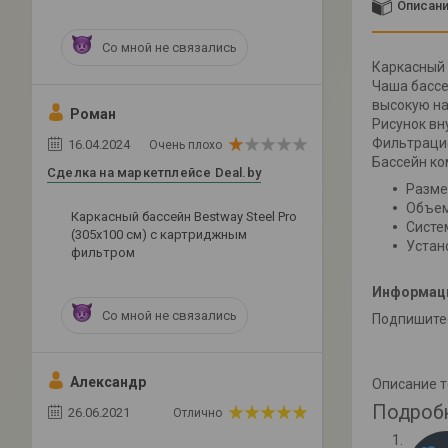
Описан
Со мной не связались
Каркасный 
Чаша бассе
высокую на
Роман
Рисунок вн
Фильтрацио
16.04.2024
Очень плохо
Бассейн ко
Сделка на маркетплейсе Deal.by
Разме
Объем
Каркасный бассейн Bestway Steel Pro
Систе
(305х100 см) с картриджным
Устан
фильтром
Информаци
Со мной не связались
Подпишитес
Александр
Описание 
Подроб
26.06.2021
Отлично