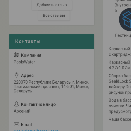
Внутрен
Добавить отзыв
Все отзывы
Лестниц
Каркасный 
с картридж
PoolsWater
Каркасный 
4.27х1.07 
Сборка бас
Seal&Lock 
220070 Республика Беларусь, г. Минск,
Партизанский проспект, 14-501, Минск,
лайнеру Du
Беларусь
рисунок пр
Вода в бас
очистки. Ч
Арсений
предусмот
Чаша бассе