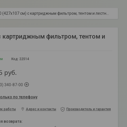
Каркасный бассейн bestway 56950 (427х107 см) с картриджным фильтром, тентом и лестницей
с картриджным фильтром, тентом и
ии
Код:
22514
5
руб.
3) 340-87-00
только по телефону
ик работы
Адрес и контакты
Производитель и гарантия