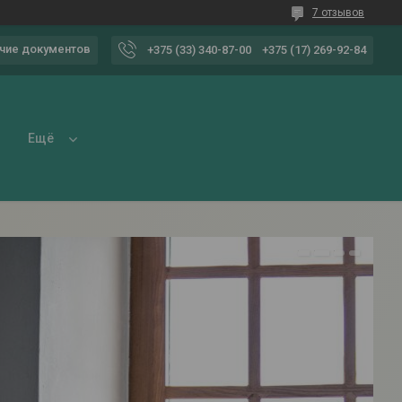
7 отзывов
чие документов
+375 (33) 340-87-00
+375 (17) 269-92-84
Ещё
1
2
3
4