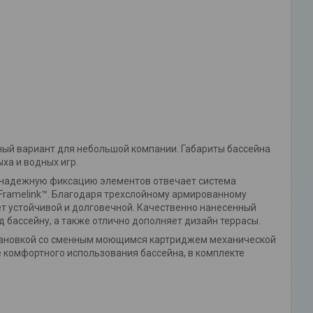
ьный вариант для небольшой компании. Габариты бассейна
ха и водных игр.
За надежную фиксацию элементов отвечает система
 Framelink™. Благодаря трехслойному армированному
ет устойчивой и долговечной. Качественно нанесенный
 бассейну, а также отлично дополняет дизайн террасы.
становкой со сменным моющимся картриджем механической
е комфортного использования бассейна, в комплекте